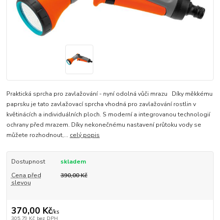
Praktická sprcha pro zavlažování - nyní odolná vůči mrazu Díky měkkému
paprsku je tato zavlažovací sprcha vhodná pro zavlažování rostlin v
květinácích a individuálních ploch. S moderní a integrovanou technologií
ochrany před mrazem. Díky nekonečnému nastavení průtoku vody se
můžete rozhodnout,...
celý popis
Dostupnost
skladem
Cena před
390,00 Kč
slevou
370,00 Kč
/
ks
305,79 Kč
bez DPH