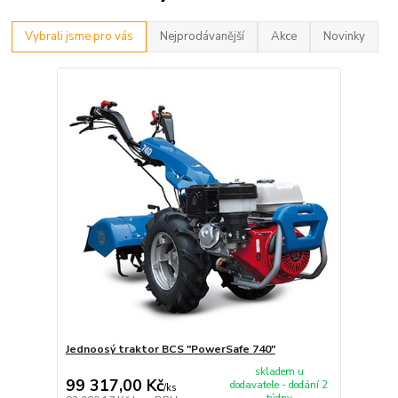
Vybrali jsme pro vás
Nejprodávanější
Akce
Novinky
Jednoosý traktor BCS "PowerSafe 740"
skladem u
99 317,00 Kč
dodavatele - dodání 2
/
ks