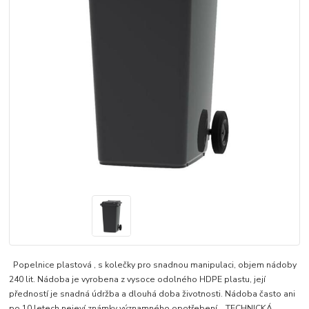
Popelnice plastová , s kolečky pro snadnou manipulaci, objem nádoby
240 lit. Nádoba je vyrobena z vysoce odolného HDPE plastu, její
předností je snadná údržba a dlouhá doba životnosti. Nádoba často ani
po 10 letech nejeví známky významného opotřebení. TECHNICKÁ