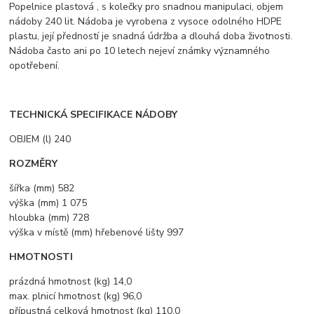
Popelnice plastová , s kolečky pro snadnou manipulaci, objem
nádoby 240 lit. Nádoba je vyrobena z vysoce odolného HDPE
plastu, její předností je snadná údržba a dlouhá doba životnosti.
Nádoba často ani po 10 letech nejeví známky významného
opotřebení.
TECHNICKÁ SPECIFIKACE NÁDOBY
OBJEM (l) 240
ROZMĚRY
šířka (mm) 582
výška (mm) 1 075
hloubka (mm) 728
výška v místě (mm) hřebenové lišty 997
HMOTNOSTI
prázdná hmotnost (kg) 14,0
max. plnicí hmotnost (kg) 96,0
přípustná celková hmotnost (kg) 110,0