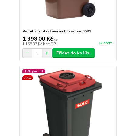
Popelnice plastová na bio odpad 240l
1 398,00 Kč
/
ks
skladem
1 155,37 Kč
bez DPH
Přidat do košíku
TOP produkt
Akce