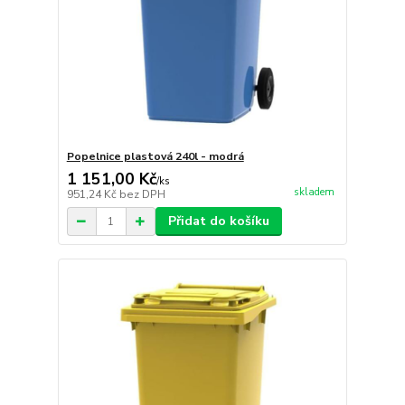
Popelnice plastová 240l - modrá
1 151,00 Kč
/
ks
skladem
951,24 Kč
bez DPH
Přidat do košíku