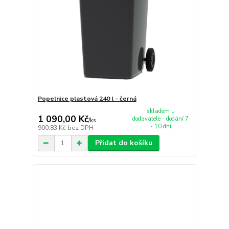
Popelnice plastová 240 l - černá
skladem u
1 090,00 Kč
dodavatele - dodání 7
/
ks
- 10 dní
900,83 Kč
bez DPH
Přidat do košíku