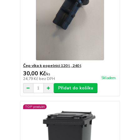
Čep víka k popelnici 120 l , 240 l
30,00 Kč
/
ks
Skladem
24,79 Kč
bez DPH
Přidat do košíku
TOP produkt