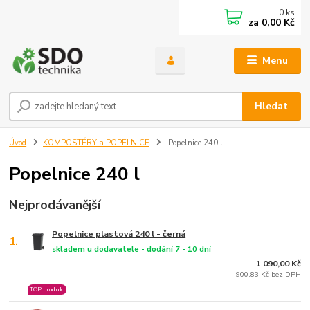
0
ks
za
0,00 Kč
Menu
Hledat
Úvod
KOMPOSTÉRY a POPELNICE
Popelnice 240 l
Popelnice 240 l
Nejprodávanější
Popelnice plastová 240 l - černá
1.
skladem u dodavatele - dodání 7 - 10 dní
1 090,00 Kč
900,83 Kč bez DPH
TOP produkt