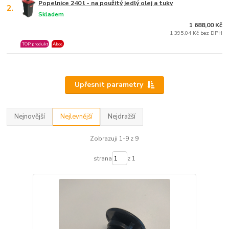
Popelnice 240 l - na použitý jedlý olej a tuky
2.
Skladem
1 688,00 Kč
1 395,04 Kč bez DPH
TOP produkt
Akce
Upřesnit parametry
Nejnovější
Nejlevnější
Nejdražší
Zobrazuji 1-9 z 9
strana
z 1