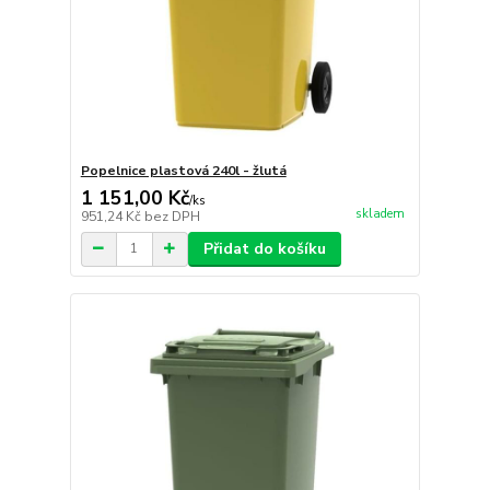
Popelnice plastová 240l - žlutá
1 151,00 Kč
/
ks
skladem
951,24 Kč
bez DPH
Přidat do košíku