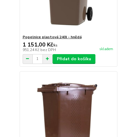
Popelnice plastová 240l - hnědá
1 151,00 Kč
/
ks
skladem
951,24 Kč
bez DPH
Přidat do košíku