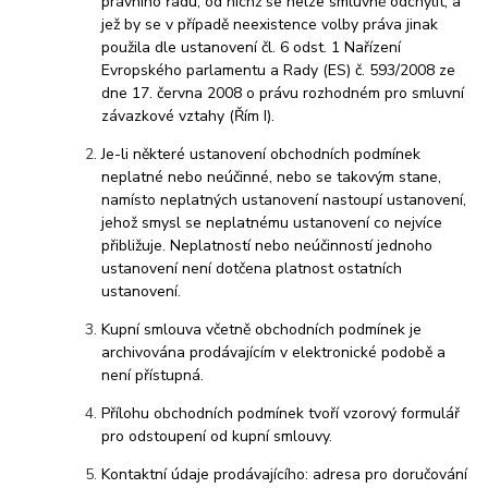
právního řádu, od nichž se nelze smluvně odchýlit, a
jež by se v případě neexistence volby práva jinak
použila dle ustanovení čl. 6 odst. 1 Nařízení
Evropského parlamentu a Rady (ES) č. 593/2008 ze
dne 17. června 2008 o právu rozhodném pro smluvní
závazkové vztahy (Řím I).
Je-li některé ustanovení obchodních podmínek
neplatné nebo neúčinné, nebo se takovým stane,
namísto neplatných ustanovení nastoupí ustanovení,
jehož smysl se neplatnému ustanovení co nejvíce
přibližuje. Neplatností nebo neúčinností jednoho
ustanovení není dotčena platnost ostatních
ustanovení.
Kupní smlouva včetně obchodních podmínek je
archivována prodávajícím v elektronické podobě a
není přístupná.
Přílohu obchodních podmínek tvoří vzorový formulář
pro odstoupení od kupní smlouvy.
Kontaktní údaje prodávajícího: adresa pro doručování