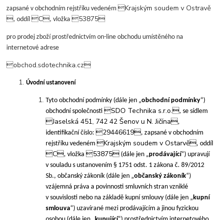
Krajským soudem v Ostravě
zapsané v obchodním rejstříku vedeném

C
53875
, oddíl
, vložka
pro prodej zboží prostřednictvím on-line obchodu umístěného na
internetové adrese
obchod.sdotechnika.cz
Úvodní ustanovení
Tyto obchodní podmínky (dále jen „
obchodní podmínky
“)
SDO Technika s.r.o.
obchodní společnosti
, se sídlem
Jaselská 451, 742 42 Šenov u N. Jičína
,
29446619
identifikační číslo:
, zapsané v obchodním
Krajským soudem v Ostarvě
rejstříku vedeném
, oddíl
C
53875
, vložka
(dále jen „
prodávající
“) upravují
v souladu s ustanovením § 1751 odst. 1 zákona č. 89/2012
Sb., občanský zákoník (dále jen „
občanský zákoník
“)
vzájemná práva a povinnosti smluvních stran vzniklé
v souvislosti nebo na základě kupní smlouvy (dále jen „
kupní
smlouva
“) uzavírané mezi prodávajícím a jinou fyzickou
osobou (dále jen „
kupující
“) prostřednictvím internetového