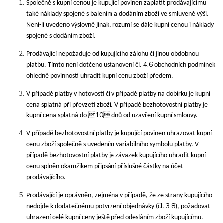
Společně s kupní cenou je kupující povinen zaplatit prodávajícímu
také náklady spojené s balením a dodáním zboží ve smluvené výši.
Není-li uvedeno výslovně jinak, rozumí se dále kupní cenou i náklady
spojené s dodáním zboží.
Prodávající nepožaduje od kupujícího zálohu či jinou obdobnou
4.6
platbu. Tímto není dotčeno ustanovení čl.
obchodních podmínek
ohledně povinnosti uhradit kupní cenu zboží předem.
V případě platby v hotovosti či v případě platby na dobírku je kupní
cena splatná při převzetí zboží. V případě bezhotovostní platby je
10
kupní cena splatná do
dnů od uzavření kupní smlouvy.
V případě bezhotovostní platby je kupující povinen uhrazovat kupní
cenu zboží společně s uvedením variabilního symbolu platby. V
případě bezhotovostní platby je závazek kupujícího uhradit kupní
cenu splněn okamžikem připsání příslušné částky na účet
prodávajícího.
Prodávající je oprávněn, zejména v případě, že ze strany kupujícího
3.8
nedojde k dodatečnému potvrzení objednávky (čl.
), požadovat
uhrazení celé kupní ceny ještě před odesláním zboží kupujícímu.