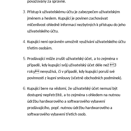
považovány za správné.
Přístup k uživatelskému účtu je zabezpečen uživatelským
jménem a heslem. Kupující je povinen zachovávat
mlčenlivost ohledně informací nezbytných k přístupu do jeho
uživatelského účtu.
Kupující není oprávněn umožnit využívání uživatelského účtu
třetím osobám.
Prodávající může zrušit uživatelský účet, a to zejména v
3
případě, kdy kupující svůj uživatelský účet déle než
roky
nevyužívá, či v případě, kdy kupující poruší své
povinnosti z kupní smlouvy (včetně obchodních podmínek).
Kupující bere na vědomí, že uživatelský účet nemusí být
dostupný nepřetržitě, a to zejména s ohledem na nutnou
údržbu hardwarového a softwarového vybavení
prodávajícího, popř. nutnou údržbu hardwarového a
softwarového vybavení třetích osob.