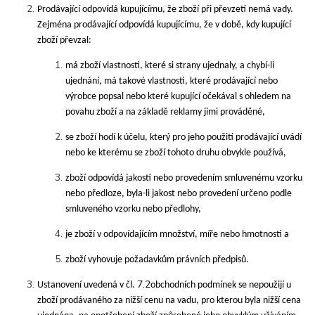
Prodávající odpovídá kupujícímu, že zboží při převzetí nemá vady.
Zejména prodávající odpovídá kupujícímu, že v době, kdy kupující
zboží převzal:
má zboží vlastnosti, které si strany ujednaly, a chybí-li
ujednání, má takové vlastnosti, které prodávající nebo
výrobce popsal nebo které kupující očekával s ohledem na
povahu zboží a na základě reklamy jimi prováděné,
se zboží hodí k účelu, který pro jeho použití prodávající uvádí
nebo ke kterému se zboží tohoto druhu obvykle používá,
zboží odpovídá jakostí nebo provedením smluvenému vzorku
nebo předloze, byla-li jakost nebo provedení určeno podle
smluveného vzorku nebo předlohy,
je zboží v odpovídajícím množství, míře nebo hmotnosti a
zboží vyhovuje požadavkům právních předpisů.
7.2
Ustanovení uvedená v čl.
obchodních podmínek se nepoužijí u
zboží prodávaného za nižší cenu na vadu, pro kterou byla nižší cena