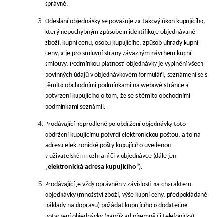
správné.
Odeslání objednávky se považuje za takový úkon kupujícího,
který nepochybným způsobem identifikuje objednávané
zboží, kupní cenu, osobu kupujícího, způsob úhrady kupní
ceny, a je pro smluvní strany závazným návrhem kupní
smlouvy. Podmínkou platnosti objednávky je vyplnění všech
povinných údajů v objednávkovém formuláři, seznámení se s
těmito obchodními podmínkami na webové stránce a
potvrzení kupujícího o tom, že se s těmito obchodními
podmínkami seznámil.
Prodávající neprodleně po obdržení objednávky toto
obdržení kupujícímu potvrdí elektronickou poštou, a to na
adresu elektronické pošty kupujícího uvedenou
v uživatelském rozhraní či v objednávce (dále jen
„
elektronická adresa kupujícího
“).
Prodávající je vždy oprávněn v závislosti na charakteru
objednávky (množství zboží, výše kupní ceny, předpokládané
náklady na dopravu) požádat kupujícího o dodatečné
potvrzení objednávky (například písemně či telefonicky).