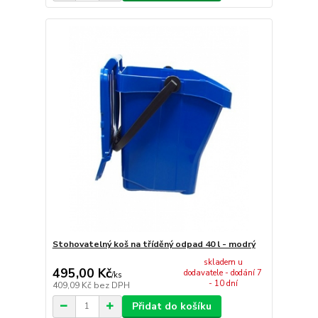
Stohovatelný koš na tříděný odpad 40 l - modrý
skladem u
495,00 Kč
dodavatele - dodání 7
/
ks
- 10 dní
409,09 Kč
bez DPH
Přidat do košíku