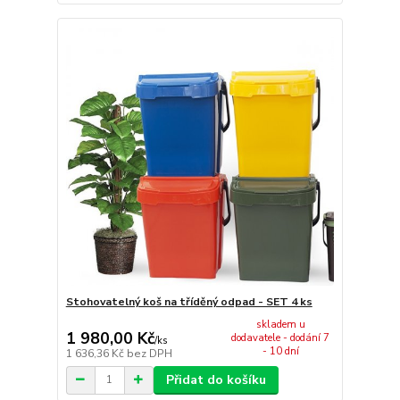
Stohovatelný koš na tříděný odpad - SET 4 ks
skladem u
1 980,00 Kč
dodavatele - dodání 7
/
ks
- 10 dní
1 636,36 Kč
bez DPH
Přidat do košíku