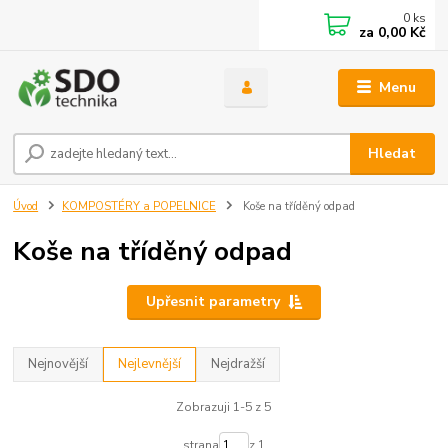
0
ks
za
0,00 Kč
Menu
Hledat
Úvod
KOMPOSTÉRY a POPELNICE
Koše na tříděný odpad
Koše na tříděný odpad
Upřesnit parametry
Nejnovější
Nejlevnější
Nejdražší
Zobrazuji 1-5 z 5
strana
z 1