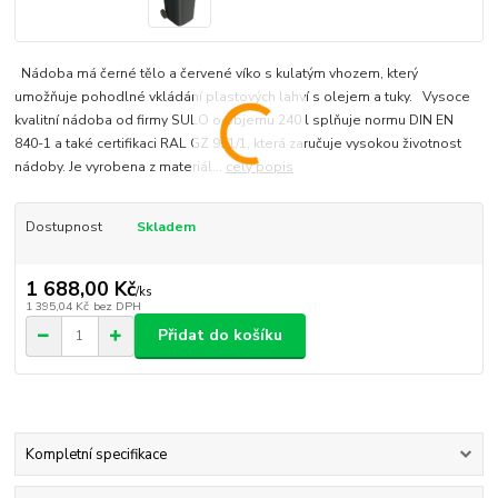
Nádoba má černé tělo a červené víko s kulatým vhozem, který
umožňuje pohodlné vkládání plastových lahví s olejem a tuky. Vysoce
kvalitní nádoba od firmy SULO o objemu 240 l splňuje normu DIN EN
840-1 a také certifikaci RAL GZ 951/1, která zaručuje vysokou životnost
nádoby. Je vyrobena z materiál...
celý popis
Dostupnost
Skladem
1 688,00 Kč
/
ks
1 395,04 Kč
bez DPH
Přidat do košíku
Kompletní specifikace