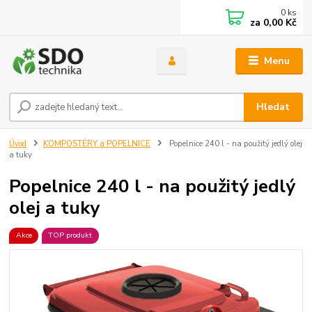
0
ks
za
0,00 Kč
Menu
Hledat
Úvod
KOMPOSTÉRY a POPELNICE
Popelnice 240 l - na použitý jedlý olej
a tuky
Popelnice 240 l - na použitý jedlý
olej a tuky
Akce
TOP produkt