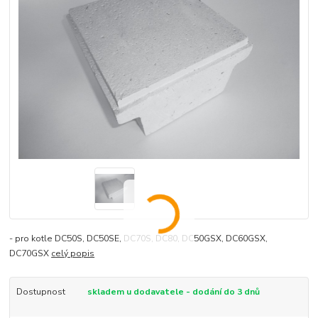
- pro kotle DC50S, DC50SE, DC70S, DC80, DC50GSX, DC60GSX,
DC70GSX
celý popis
Dostupnost
skladem u dodavatele - dodání do 3 dnů