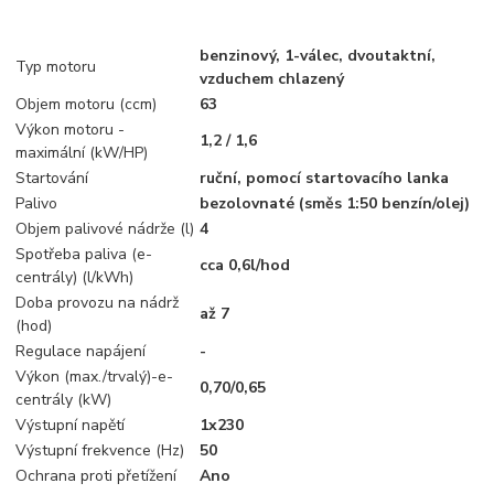
benzinový, 1-válec, dvoutaktní,
Typ motoru
vzduchem chlazený
Objem motoru (ccm)
63
Výkon motoru -
1,2 / 1,6
maximální (kW/HP)
Startování
ruční, pomocí startovacího lanka
Palivo
bezolovnaté (směs 1:50 benzín/olej)
Objem palivové nádrže (l)
4
Spotřeba paliva (e-
cca 0,6l/hod
centrály) (l/kWh)
Doba provozu na nádrž
až 7
(hod)
Regulace napájení
-
Výkon (max./trvalý)-e-
0,70/0,65
centrály (kW)
Výstupní napětí
1x230
Výstupní frekvence (Hz)
50
Ochrana proti přetížení
Ano