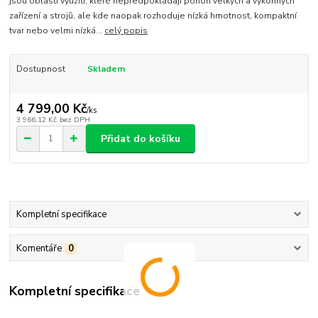
jsou oblasti využití, které nepředpokládají pohon velkých a výkonných
zařízení a strojů, ale kde naopak rozhoduje nízká hmotnost, kompaktní
tvar nebo velmi nízká...
celý popis
Dostupnost
Skladem
4 799,00 Kč
/
ks
3 966,12 Kč
bez DPH
Přidat do košíku
Kompletní specifikace
Komentáře
0
Kompletní specifikace