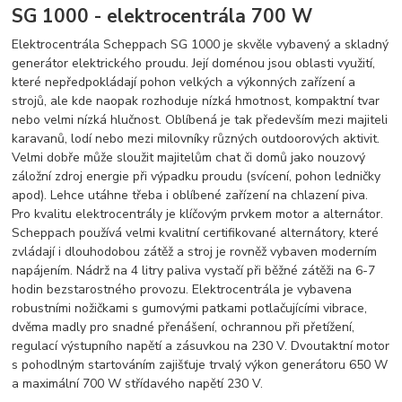
SG 1000 - elektrocentrála 700 W
Elektrocentrála Scheppach SG 1000 je skvěle vybavený a skladný
generátor elektrického proudu. Její doménou jsou oblasti využití,
které nepředpokládají pohon velkých a výkonných zařízení a
strojů, ale kde naopak rozhoduje nízká hmotnost, kompaktní tvar
nebo velmi nízká hlučnost. Oblíbená je tak především mezi majiteli
karavanů, lodí nebo mezi milovníky různých outdoorových aktivit.
Velmi dobře může sloužit majitelům chat či domů jako nouzový
záložní zdroj energie při výpadku proudu (svícení, pohon ledničky
apod). Lehce utáhne třeba i oblíbené zařízení na chlazení piva.
Pro kvalitu elektrocentrály je klíčovým prvkem motor a alternátor.
Scheppach používá velmi kvalitní certifikované alternátory, které
zvládají i dlouhodobou zátěž a stroj je rovněž vybaven moderním
napájením. Nádrž na 4 litry paliva vystačí při běžné zátěži na 6-7
hodin bezstarostného provozu. Elektrocentrála je vybavena
robustními nožičkami s gumovými patkami potlačujícími vibrace,
dvěma madly pro snadné přenášení, ochrannou při přetížení,
regulací výstupního napětí a zásuvkou na 230 V. Dvoutaktní motor
s pohodlným startováním zajišťuje trvalý výkon generátoru 650 W
a maximální 700 W střídavého napětí 230 V.