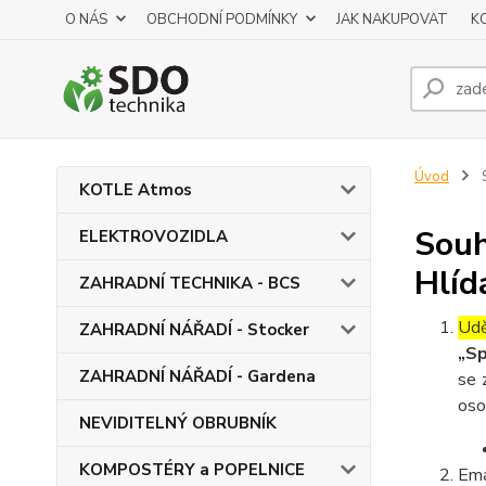
O NÁS
OBCHODNÍ PODMÍNKY
JAK NAKUPOVAT
K
Úvod
S
KOTLE Atmos
Souh
ELEKTROVOZIDLA
Hlíd
ZAHRADNÍ TECHNIKA - BCS
Udě
ZAHRADNÍ NÁŘADÍ - Stocker
„Sp
ZAHRADNÍ NÁŘADÍ - Gardena
se 
oso
NEVIDITELNÝ OBRUBNÍK
KOMPOSTÉRY a POPELNICE
Ema