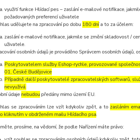
využití funkce Hlídací pes – zaslání e-mailové notifikace, jak
požadovaných preferencí uživatele
hlas udělujete na zpracování po dobu
180 dní
a to za účelem:
zaslání e-mailové notifikace, jakmile se změní skladovost / 
uživatele.
acování osobních údajů je prováděno Správcem osobních údajů, os
Poskytovatelem služby Eshop-rychle, provozované společnost
01, České Budějovice
Případně další poskytovatelé zpracovatelských softwarů, služ
nevyužívá.
bní údaje
nebudou
předány mimo území EU.
hlas se zpracováním lze vzít kdykoliv zpět, a to
zasláním emai
o kliknutím v obdrženém mailu Hlídacího psa
.
měte, prosíme, na vědomí, že podle Nařízení máte právo:
vzít souhlas se zpracováním osobních údajů kdykoliv zpět, to