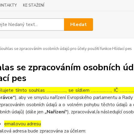
ONTAKTY
KE STAŽENÍ
Hledat
ouhlas se zpracováním osobních údajů pro účely použití funkce Hlídací pes
las se zpracováním osobních úda
ací pes
lujete tímto souhlas ……………..., se sídlem ………………, IČ ……………
rávce“
), aby ve smyslu nařízení Evropského parlamentu a Rady 
zpracováním osobních údajů a o volném pohybu těchto údajů a 
bních údajů) (dále jen
„Nařízení“
), zpracovával/a následující osob
emailovou adresu
ilová adresa bude zpracována za účelem: