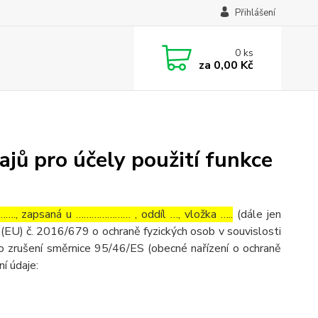
Přihlášení
0
ks
za
0,00 Kč
jů pro účely použití funkce
…., zapsaná u ………………… , oddíl …, vložka …..
(dále jen
(EU) č. 2016/679 o ochraně fyzických osob v souvislosti
o zrušení směrnice 95/46/ES (obecné nařízení o ochraně
ní údaje: