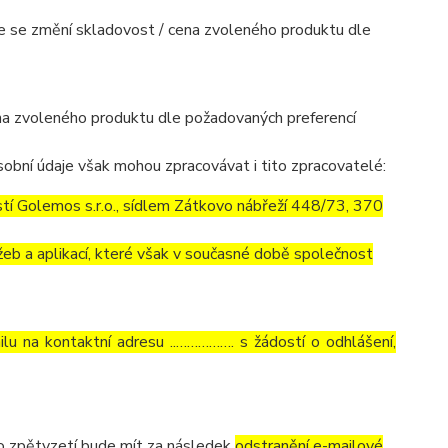
mile se změní skladovost / cena zvoleného produktu dle
cena zvoleného produktu dle požadovaných preferencí
obní údaje však mohou zpracovávat i tito zpracovatelé:
í Golemos s.r.o., sídlem Zátkovo nábřeží 448/73, 370
eb a aplikací, které však v současné době společnost
lu na kontaktní adresu ..……………. s žádostí o odhlášení,
to zpětvzetí bude mít za následek
odstranění e-mailové