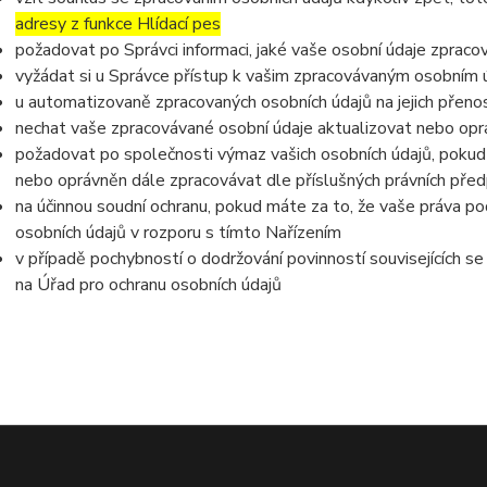
adresy z funkce Hlídací pes
požadovat po Správci informaci, jaké vaše osobní údaje zpraco
vyžádat si u Správce přístup k vašim zpracovávaným osobním ú
u automatizovaně zpracovaných osobních údajů na jejich přeno
nechat vaše zpracovávané osobní údaje aktualizovat nebo opra
požadovat po společnosti výmaz vašich osobních údajů, pokud 
nebo oprávněn dále zpracovávat dle příslušných právních před
na účinnou soudní ochranu, pokud máte za to, že vaše práva po
osobních údajů v rozporu s tímto Nařízením
v případě pochybností o dodržování povinností souvisejících s
na Úřad pro ochranu osobních údajů