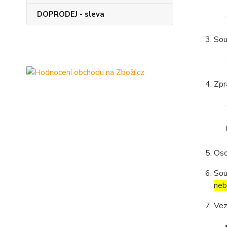
DOPRODEJ - sleva
Sou
Zpr
Oso
Sou
neb
Vez