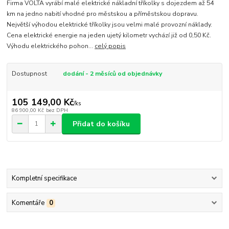
Firma VOLTA vyrábí malé elektrické nákladní tříkolky s dojezdem až 54
km na jedno nabití vhodné pro městskou a příměstskou dopravu.
Největší výhodou elektrické tříkolky jsou velmi malé provozní náklady.
Cena elektrické energie na jeden ujetý kilometr vychází již od 0,50 Kč.
Výhodu elektrického pohon...
celý popis
Dostupnost
dodání - 2 měsíců od objednávky
105 149,00 Kč
/
ks
86 900,00 Kč
bez DPH
Přidat do košíku
Kompletní specifikace
Komentáře
0