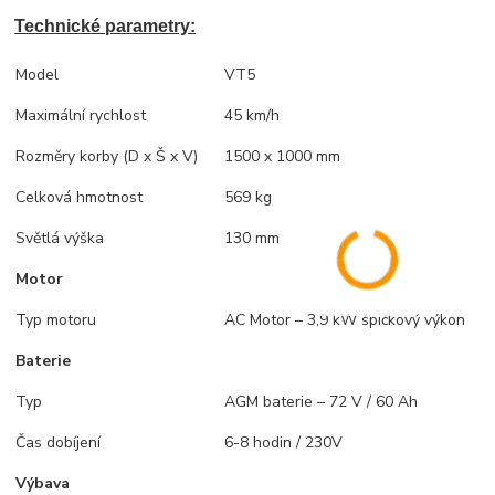
Technické parametry:
Model
VT5
Maximální rychlost
45 km/h
Rozměry korby (D x Š x V)
1500 x 1000 mm
Celková hmotnost
569 kg
Světlá výška
130 mm
Motor
Typ motoru
AC Motor – 3,9 kW špičkový výkon
Baterie
Typ
AGM baterie – 72 V / 60 Ah
Čas dobíjení
6-8 hodin / 230V
Výbava