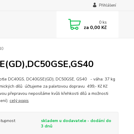
Přihlášení
0
ks
za
0,00 Kč
40
SE(GD),DC50GSE,GS40
kotle DC40GS, DC40GSE(GD), DC50GSE, GS40 - váha: 37 kg
mických dílů účtujeme za paletovou dopravu 499,- Kč Kč
ovou přepravou neposíláme kvůli křehkosti dílů a možnosti
ení).
celý popis
tupnost
skladem u dodavatele - dodání do
3 dnů