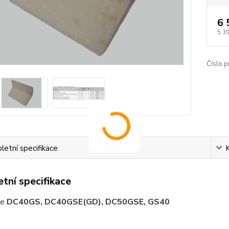
6 
5 3
Číslo p
etní specifikace
tní specifikace
le
DC40GS, DC40GSE(GD), DC50GSE, GS40