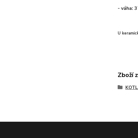
- váha: 
U keramic
Zboží 
KOTL