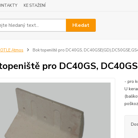
ONTAKTY
KE STAŽENÍ
Hledat
KOTLE Atmos
Bok topeniště pro DC40GS, DC40GSE(GD),DC50GSE,GS
 topeniště pro DC40GS, DC40G
- pro 
U kera
(balík
poškoz
Dos