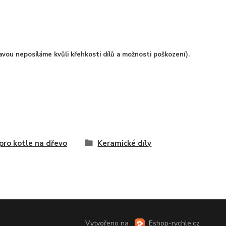
avou neposíláme kvůli křehkosti dílů a možnosti poškození).
 pro kotle na dřevo
Keramické díly
Vytvořeno na
Eshop-rychle.cz