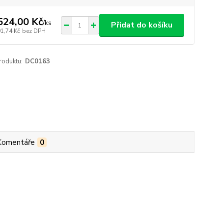
524,00 Kč
/
ks
Přidat do košíku
91,74 Kč
bez DPH
roduktu:
DC0163
Komentáře
0