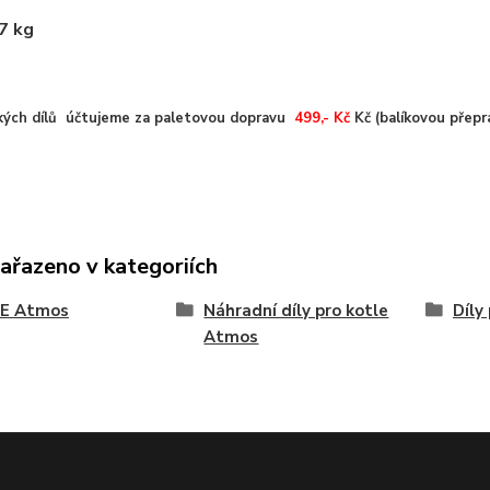
37 kg
kých dílů účtujeme za paletovou dopravu
499,- Kč
Kč (balíkovou přepr
zařazeno v kategoriích
E Atmos
Náhradní díly pro kotle
Díly
Atmos