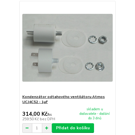
Kondenzátor odtahového ventilátoru Atmos
UCJ4C52 - 1µF
skladem u
314,00 Kč
dodavatele - dodání
/
ks
do 3 dnů
259,50 Kč
bez DPH
Přidat do košíku