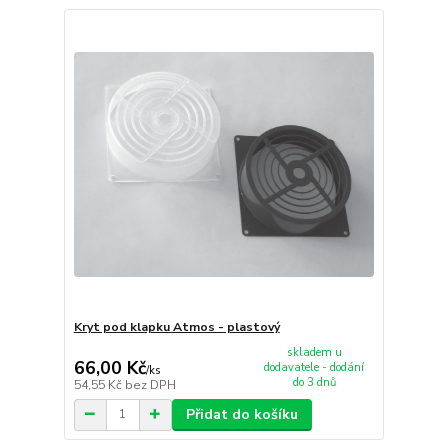
Kryt pod klapku Atmos - plastový
skladem u
66,00 Kč
dodavatele - dodání
/
ks
do 3 dnů
54,55 Kč
bez DPH
Přidat do košíku