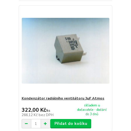
Kondenzátor radiálního ventilátoru 3µF Atmos
skladem u
322,00 Kč
dodavatele - dodání
/
ks
do 3 dnů
266,12 Kč
bez DPH
Přidat do košíku