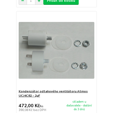
Přidat do košíku
Kondenzátor odtahového ventilátoru Atmos
UCJ4C82 - 2µF
skladem u
472,00 Kč
dodavatele - dodání
/
ks
do 3 dnů
390,08 Kč
bez DPH