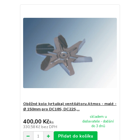
Oběžné kolo (vrtulka) ventilátoru Atmos - malé -
Ø 150mm pro DC18S, DC22S,...
skladem u
400,00 Kč
dodavatele - dodání
/
ks
do 3 dnů
330,58 Kč
bez DPH
Přidat do košíku