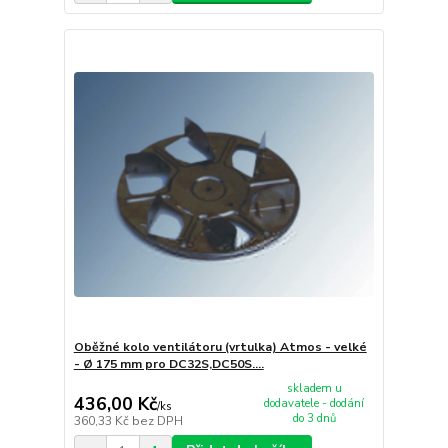
Oběžné kolo ventilátoru (vrtulka) Atmos - velké
- Ø 175 mm pro DC32S,DC50S....
skladem u
436,00 Kč
dodavatele - dodání
/
ks
do 3 dnů
360,33 Kč
bez DPH