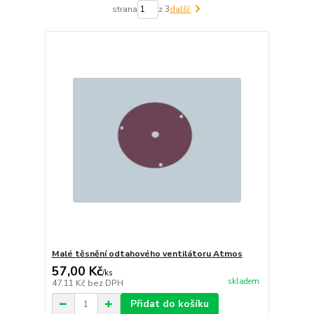
strana
z 3
další
Malé těsnění odtahového ventilátoru Atmos
57,00 Kč
/
ks
skladem
47,11 Kč
bez DPH
Přidat do košíku