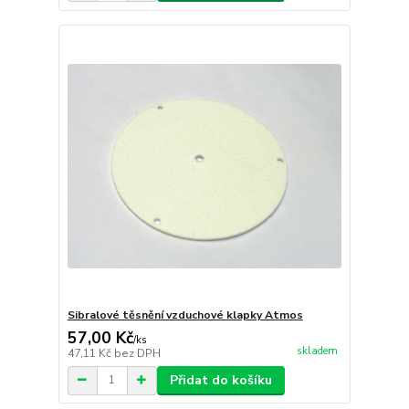
Sibralové těsnění vzduchové klapky Atmos
57,00 Kč
/
ks
skladem
47,11 Kč
bez DPH
Přidat do košíku