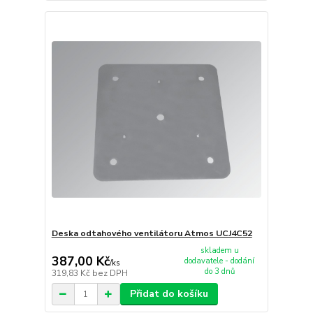
Deska odtahového ventilátoru Atmos UCJ4C52
skladem u
387,00 Kč
dodavatele - dodání
/
ks
do 3 dnů
319,83 Kč
bez DPH
Přidat do košíku