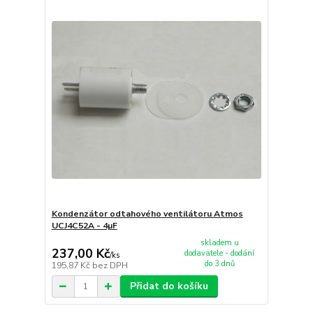
Kondenzátor odtahového ventilátoru Atmos
UCJ4C52A - 4µF
skladem u
237,00 Kč
dodavatele - dodání
/
ks
do 3 dnů
195,87 Kč
bez DPH
Přidat do košíku