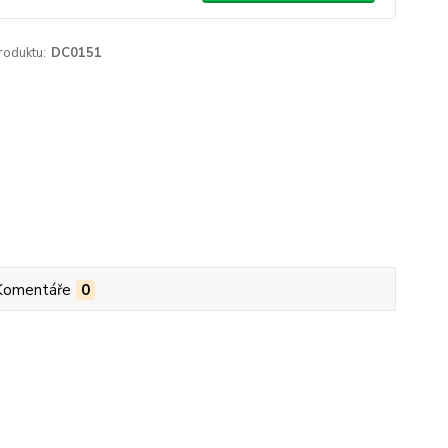
roduktu:
DC0151
Komentáře
0