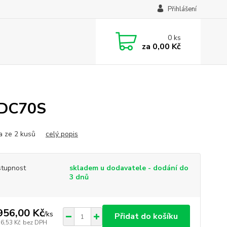
Přihlášení
0
ks
za
0,00 Kč
 DC70S
na ze 2 kusů
celý popis
tupnost
skladem u dodavatele - dodání do
3 dnů
956,00 Kč
/
ks
Přidat do košíku
16,53 Kč
bez DPH