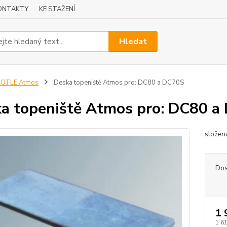
ONTAKTY
KE STAŽENÍ
Hledat
KOTLE Atmos
Deska topeniště Atmos pro: DC80 a DC70S
a topeniště Atmos pro: DC80 a
slože
Dos
1 
1 6