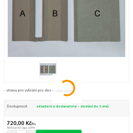
- strana pro vybrání pro desku
celý popis
Dostupnost
skladem u dodavatele - dodání do 3 dnů
720,00 Kč
/
ks
595,04 Kč
bez DPH