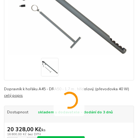
Dopravník k hořáku A45 - DRA50 - 1,7 m , hřídelový, (převodovka 40 W)
celý popis
Dostupnost
skladem u dodavatele - dodání do 3 dnů
20 328,00 Kč
/
ks
16 800,00 Kč
bez DPH