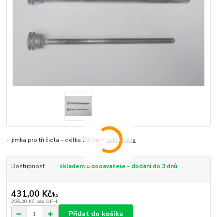
- jímka pro tři čidla – délka 230 mm
celý popis
Dostupnost
skladem u dodavatele - dodání do 3 dnů
431,00 Kč
/
ks
356,20 Kč
bez DPH
Přidat do košíku