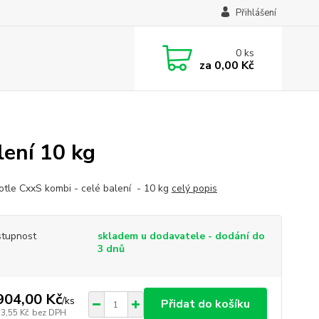
Přihlášení
0
ks
za
0,00 Kč
ení 10 kg
kotle CxxS kombi - celé balení - 10 kg
celý popis
tupnost
skladem u dodavatele - dodání do
3 dnů
904,00 Kč
/
ks
Přidat do košíku
73,55 Kč
bez DPH