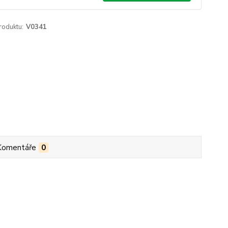
roduktu:
V0341
Komentáře
0