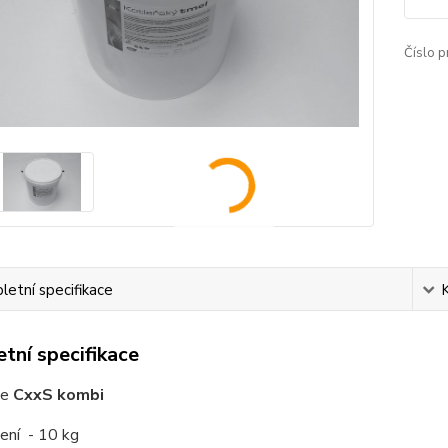
Číslo p
etní specifikace
tní specifikace
le
CxxS kombi
lení - 10 kg