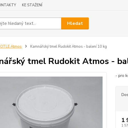
ONTAKTY
KE STAŽENÍ
Hledat
KOTLE Atmos
Kamnářský tmel Rudokit Atmos - balení 10 kg
ářský tmel Rudokit Atmos - bal
- pro 
Dos
1 
1 5