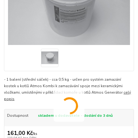
- 1 balení (střední sáček) - cca 0,5 kg - určen pro systém zamazání
kostek u kotlů Atmos Kombi k zamazávání spoje mezi keramickými
vložkami, umístěnými v přikládací komoře u kotlů Atmos Generátor
celý
popis
Dostupnost
skladem u dodavatele - dodání do 3 dnů
161,00 Kč
/
ks
133,06 Kč
bez DPH