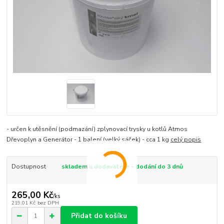
- určen k utěsnění (podmazání) zplynovací trysky u kotlů Atmos
Dřevoplyn a Generátor - 1 balení (velký sáček) - cca 1 kg
celý popis
Dostupnost
skladem u dodavatele - dodání do 3 dnů
265,00 Kč
/
ks
219,01 Kč
bez DPH
Přidat do košíku