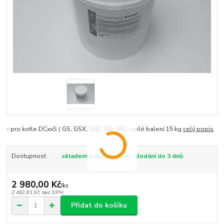
- pro kotle DCxxS ( GS, GSX, GSE, GD, SX) - celé balení 15 kg
celý popis
Dostupnost
skladem u dodavatele - dodání do 3 dnů
2 980,00 Kč
/
ks
2 462,81 Kč
bez DPH
Přidat do košíku