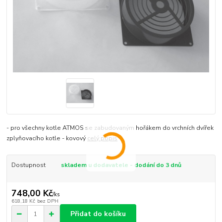
- pro všechny kotle ATMOS se zabudovaným hořákem do vrchních dvířek
zplyňovacího kotle - kovový
celý popis
Dostupnost
skladem u dodavatele - dodání do 3 dnů
748,00 Kč
/
ks
618,18 Kč
bez DPH
Přidat do košíku