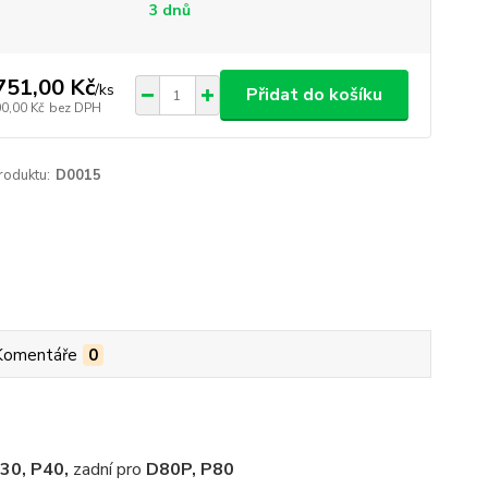
3 dnů
751,00 Kč
/
ks
Přidat do košíku
00,00 Kč
bez DPH
roduktu:
D0015
Komentáře
0
30, P40,
zadní pro
D80P, P80