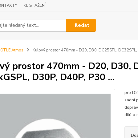
ONTAKTY
KE STAŽENÍ
Hledat
KOTLE Atmos
Kulový prostor 470mm - D20, D30, DC25SPL, DC32SPL, 
vý prostor 470mm - D20, D30,
GSPL, D30P, D40P, P30 ...
pro D2
zadní 
doprav
dílů a
Dos