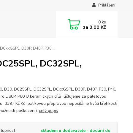
Přihlášení
0
ks
za
0,00 Kč
DCxxGSPL, D30P, D40P, P30 ...
 DC25SPL, DC32SPL,
0, D30, DC25SPL, DC32SPL, DCxxGSPL, D30P, D40P, P30, P40,
pro D80P, P80 U keramických dílů účtujeme za paletovou
u 339,- Kč Kč (balíkovou přepravou neposíláme kvůli křehkosti
 možnosti poškození).
celý popis
tupnost
skladem u dodavatele - dodání do