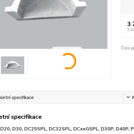
3 
3 1
Číslo p
etní specifikace
tní specifikace
o
D20, D30, DC25SPL, DC32SPL, DCxxGSPL, D30P, D40P, P