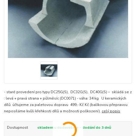
- staré provedení pro typy DC25G(S), DC32G(S), DC40G(S) – skládá se z
: levá + pravá strana + půlměsíc (DC0071) - váha: 34 kg U keramických
dílů účtujeme za paletovou dopravu 499,- Kč Kč (balíkovou přepravou
neposíláme kvůli křehkosti dílů a možnosti poškození).
celý popis
Dostupnost
skladem u dodavatele - dodání do 3 dnů