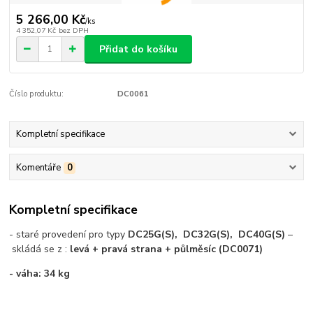
5 266,00 Kč
/
ks
4 352,07 Kč
bez DPH
Přidat do košíku
Číslo produktu:
DC0061
Kompletní specifikace
Komentáře
0
Kompletní specifikace
- staré provedení pro typy
DC25G(S), DC32G(S), DC40G(S)
–
skládá se z :
levá + pravá strana + půlměsíc (DC0071)
- váha: 34 kg