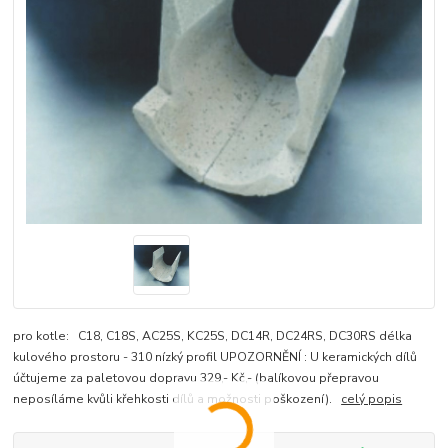
pro kotle: C18, C18S, AC25S, KC25S, DC14R, DC24RS, DC30RS délka
kulového prostoru - 310 nízký profil UPOZORNĚNÍ : U keramických dílů
účtujeme za paletovou dopravu 329,- Kč,- (balíkovou přepravou
neposíláme kvůli křehkosti dílů a možnosti poškození).
celý popis