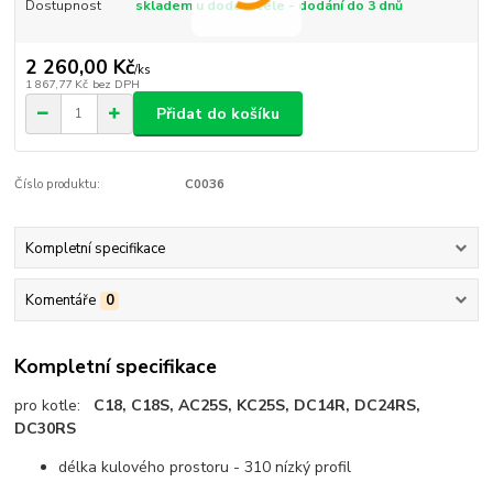
Dostupnost
skladem u dodavatele - dodání do 3 dnů
2 260,00 Kč
/
ks
1 867,77 Kč
bez DPH
Přidat do košíku
Číslo produktu:
C0036
Kompletní specifikace
Komentáře
0
Kompletní specifikace
pro kotle:
C18, C18S, AC25S, KC25S, DC14R, DC24RS,
DC30RS
délka kulového prostoru - 310 nízký profil