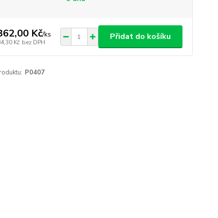
362,00 Kč
/
ks
Přidat do košíku
84,30 Kč
bez DPH
roduktu:
P0407