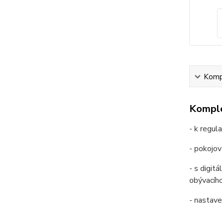
Kompl
Komple
- k regul
- pokojov
- s digit
obývacího
- nastave