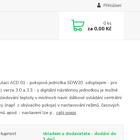
Přihlášení
0
ks
za
0,00 Kč
gulaci ACD 01 - pokojová jednotka SDW20 sdisplejem - pro
i verze 3.0 a 3.3 - s digitální nástěnnou jednotkou je možné
sledování teploty v místnosti navíc dálkové ovládání centrální
ky (např. z obývacího pokoje) v nastavování režimů, časových
mů apod. - nastavení lze p...
celý popis
tupnost
skladem u dodavatele - dodání do
3 dnů