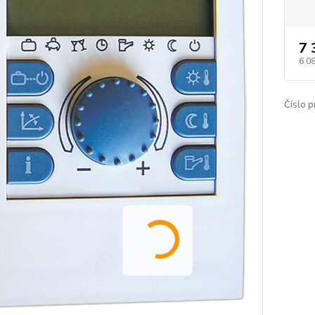
7 
6 0
Číslo p