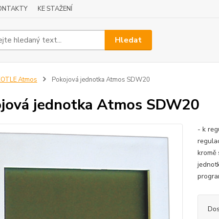
ONTAKTY
KE STAŽENÍ
Hledat
KOTLE Atmos
Pokojová jednotka Atmos SDW20
jová jednotka Atmos SDW20
- k re
regulac
kromě 
jednot
progra
Dos