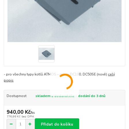
- pro všechny typy kotlů ATMOS – mimo DC100, DC50SE (nově)
celý
popis
Dostupnost
skladem u dodavatele - dodání do 3 dnů
940,00 Kč
/
ks
776,86 Kč
bez DPH
Přidat do košíku