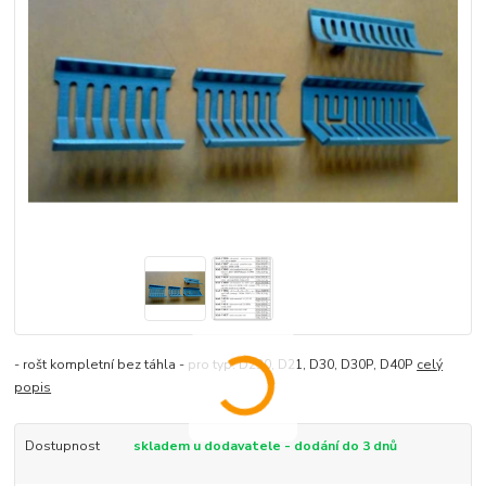
- rošt kompletní bez táhla - pro typ: D230, D21, D30, D30P, D40P
celý
popis
Dostupnost
skladem u dodavatele - dodání do 3 dnů