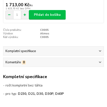
1 713,00 Kč
/
ks
1 415,70 Kč
bez DPH
Přidat do košíku
Číslo produktu:
C0005
Výrobce:
Atmos
Kód výrobku:
C0005
Kompletní specifikace
Komentáře
0
Kompletní specifikace
- rošt kompletní bez táhla
- pro typ:
D230, D21, D30, D30P, D40P