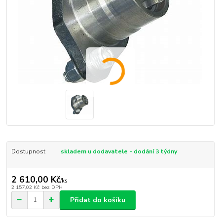
Dostupnost
skladem u dodavatele - dodání 3 týdny
2 610,00 Kč
/
ks
2 157,02 Kč
bez DPH
Přidat do košíku