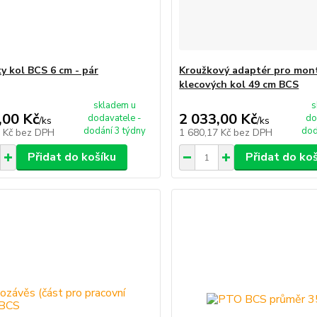
y kol BCS 6 cm - pár
Kroužkový adaptér pro mon
klecových kol 49 cm BCS
skladem u
s
,00 Kč
2 033,00 Kč
dodavatele -
do
/
ks
/
ks
dodání 3 týdny
dod
7 Kč
bez DPH
1 680,17 Kč
bez DPH
Přidat do košíku
Přidat do ko