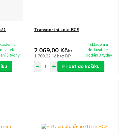
táž
Transportní kolo BCS
kladem u
skladem u
2 069,00 Kč
davatele -
dodavatele -
/
ks
ání 3 týdny
dodání 3 týdny
1 709,92 Kč
bez DPH
šíku
Přidat do košíku