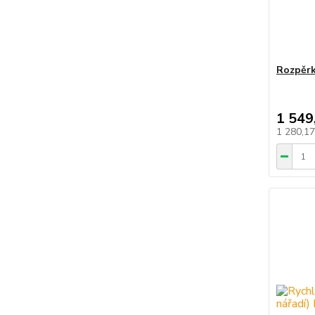
Rozpěrk
1 549
1 280,1