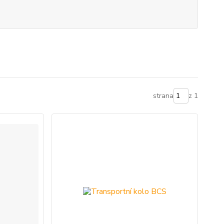
strana
z 1