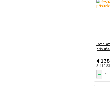
Rychloz
přísluš
4 138
3 419,8