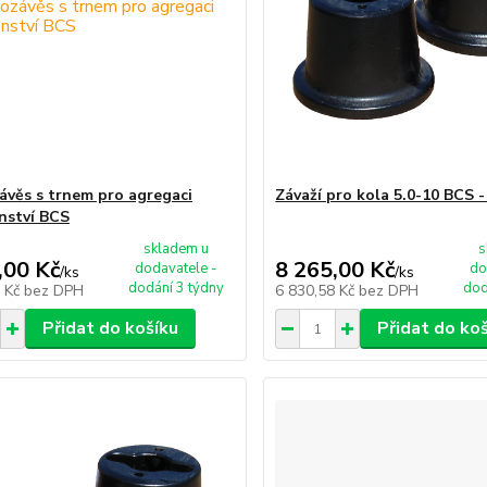
ávěs s trnem pro agregaci
Závaží pro kola 5.0-10 BCS -
enství BCS
skladem u
s
,00 Kč
8 265,00 Kč
dodavatele -
do
/
ks
/
ks
dodání 3 týdny
dod
3 Kč
bez DPH
6 830,58 Kč
bez DPH
Přidat do košíku
Přidat do ko