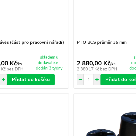
ávěs (část pro pracovní nářadí)
PTO BCS průměr 35 mm
skladem u
s
,00 Kč
2 880,00 Kč
dodavatele -
do
/
ks
/
ks
dodání 3 týdny
dod
2 Kč
bez DPH
2 380,17 Kč
bez DPH
Přidat do košíku
Přidat do ko