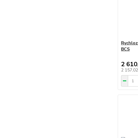
Rychloz
BCS
2 610
2 157,0