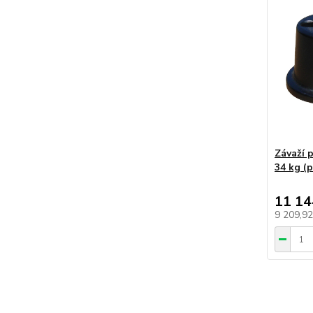
Závaží 
34 kg (p
11 14
9 209,9