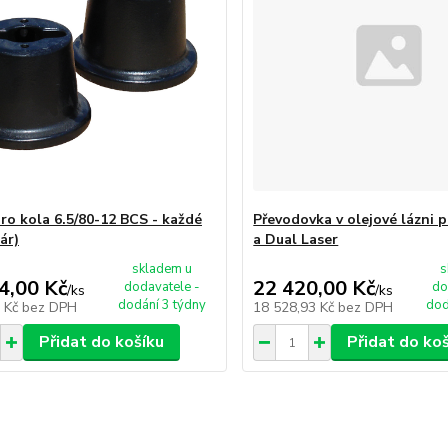
pro kola 6.5/80-12 BCS - každé
Převodovka v olejové lázni 
ár)
a Dual Laser
skladem u
s
4,00 Kč
22 420,00 Kč
dodavatele -
do
/
ks
/
ks
dodání 3 týdny
dod
2 Kč
bez DPH
18 528,93 Kč
bez DPH
Přidat do košíku
Přidat do ko