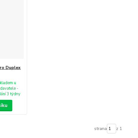
pro Duplex
kladem u
davatele -
ání 3 týdny
šíku
strana
z 1