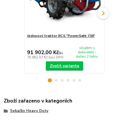
Jednoosý traktor BCS "PowerSafe 738"
Jednoosý tr
skladem u
91 902,00 Kč
99 317,0
dodavatele -
/
ks
dodání 2 týdny
75 952,07 Kč
bez DPH
82 080,17 K
Zvolit variantu
Zboží zařazeno v kategoriích
Sekačky Heavy Duty