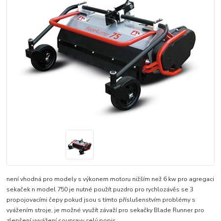
není vhodná pro modely s výkonem motoru nižším než 6 kw pro agregaci
sekaček n model 750 je nutné použít puzdro pro rychlozávěs se 3
propojovacími čepy pokud jsou s tímto příslušenstvím problémy s
vyážením stroje, je možné využít závaží pro sekačky Blade Runner pro
zlepšení vyvážení soupravy
celý popis