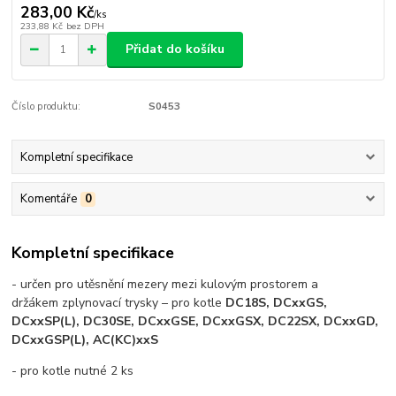
283,00 Kč
/
ks
233,88 Kč
bez DPH
Přidat do košíku
Číslo produktu:
S0453
Kompletní specifikace
Komentáře
0
Kompletní specifikace
- určen pro utěsnění mezery mezi kulovým prostorem a
držákem zplynovací trysky – pro kotle
DC18S, DCxxGS,
DCxxSP(L), DC30SE, DCxxGSE, DCxxGSX, DC22SX, DCxxGD,
DCxxGSP(L), AC(KC)xxS
- pro kotle nutné 2 ks