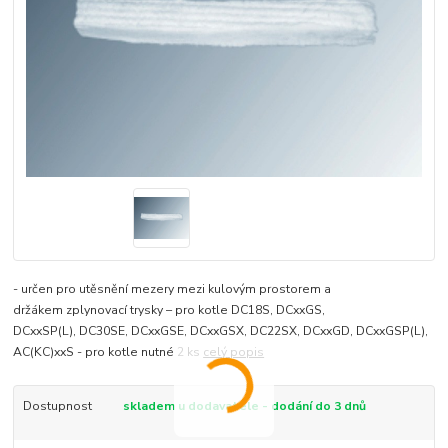
- určen pro utěsnění mezery mezi kulovým prostorem a
držákem zplynovací trysky – pro kotle DC18S, DCxxGS,
DCxxSP(L), DC30SE, DCxxGSE, DCxxGSX, DC22SX, DCxxGD, DCxxGSP(L),
AC(KC)xxS - pro kotle nutné 2 ks
celý popis
Dostupnost
skladem u dodavatele - dodání do 3 dnů