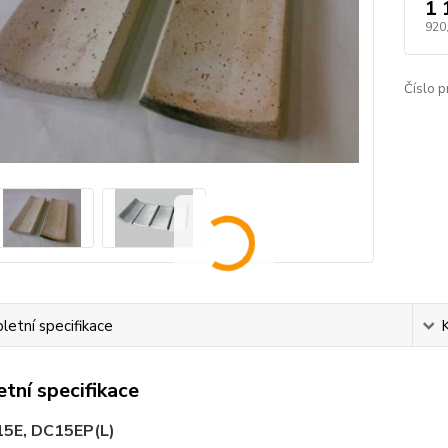
1 
920
Číslo p
etní specifikace
tní specifikace
5E, DC15EP(L)