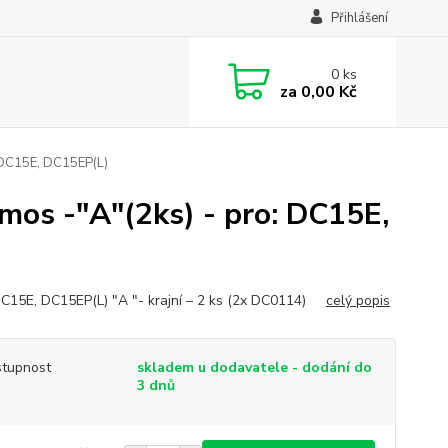
Přihlášení
0
ks
za
0,00 Kč
: DC15E, DC15EP(L)
mos -"A"(2ks) - pro: DC15E,
DC15E, DC15EP(L) "A "- krajní – 2 ks (2x DC0114)
celý popis
tupnost
skladem u dodavatele - dodání do
3 dnů