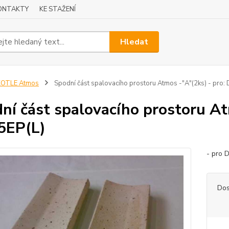
ONTAKTY
KE STAŽENÍ
Hledat
KOTLE Atmos
Spodní část spalovacího prostoru Atmos -"A"(2ks) - pro
ní část spalovacího prostoru At
5EP(L)
- pro 
Dos