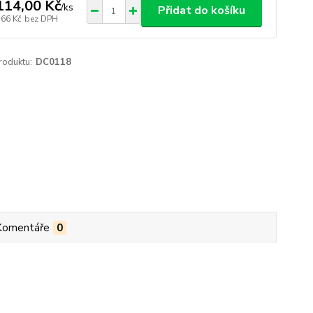
114,00 Kč
/
ks
Přidat do košíku
,66 Kč
bez DPH
roduktu:
DC0118
Komentáře
0