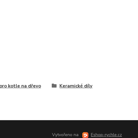
 pro kotle na dřevo
Keramické díly
Vytvořeno na
Eshop-rychle.cz