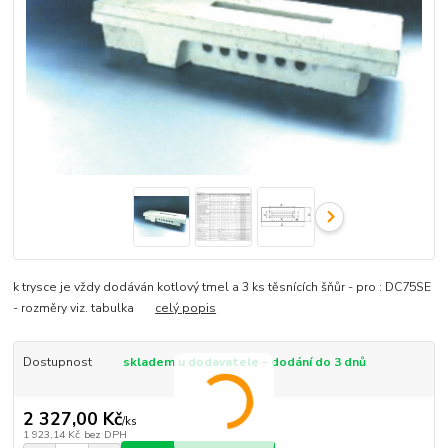
k trysce je vždy dodáván kotlový tmel a 3 ks těsnících šňůr - pro : DC75SE
- rozměry viz. tabulka
celý popis
Dostupnost
skladem u dodavatele - dodání do 3 dnů
2 327,00 Kč
/
ks
1 923,14 Kč
bez DPH