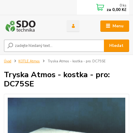
0
ks
za
0,00 Kč
Menu
Hledat
Úvod
KOTLE Atmos
Tryska Atmos - kostka - pro: DC75SE
Tryska Atmos - kostka - pro:
DC75SE