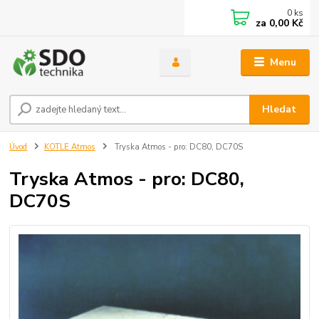
0
ks
za
0,00 Kč
Menu
Hledat
Úvod
KOTLE Atmos
Tryska Atmos - pro: DC80, DC70S
Tryska Atmos - pro: DC80,
DC70S