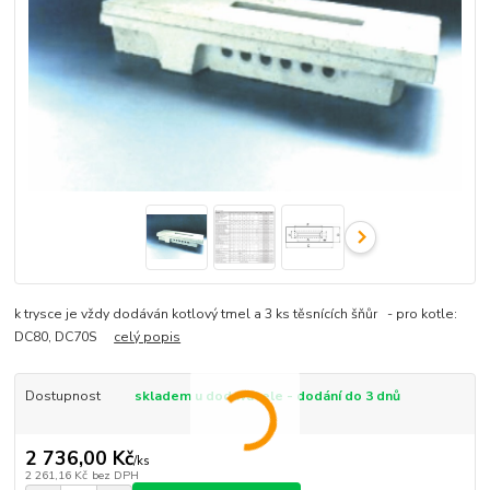
k trysce je vždy dodáván kotlový tmel a 3 ks těsnících šňůr - pro kotle:
DC80, DC70S
celý popis
Dostupnost
skladem u dodavatele - dodání do 3 dnů
2 736,00 Kč
/
ks
2 261,16 Kč
bez DPH