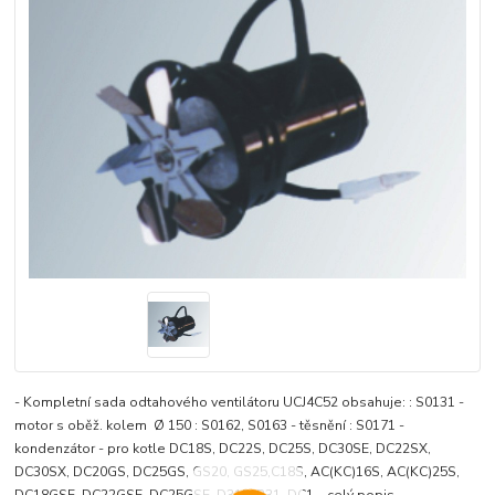
- Kompletní sada odtahového ventilátoru UCJ4C52 obsahuje: : S0131 -
motor s oběž. kolem Ø 150 : S0162, S0163 - těsnění : S0171 -
kondenzátor - pro kotle DC18S, DC22S, DC25S, DC30SE, DC22SX,
DC30SX, DC20GS, DC25GS, GS20, GS25,C18S, AC(KC)16S, AC(KC)25S,