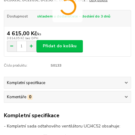
DC18GSE, DC22GSE, DC25GSE, D31P, P31, DC1...
celý popis
Dostupnost
skladem u dodavatele - dodání do 3 dnů
4 615,00 Kč
/
ks
3 814,05 Kč
bez DPH
Přidat do košíku
Číslo produktu:
S0133
Kompletní specifikace
Komentáře
0
Kompletní specifikace
- Kompletní sada odtahového ventilátoru UCJ4C52 obsahuje: