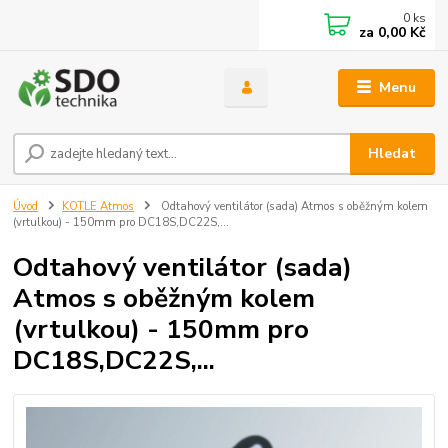
0
ks
za
0,00 Kč
Menu
Hledat
Úvod
KOTLE Atmos
Odtahový ventilátor (sada) Atmos s oběžným kolem
(vrtulkou) - 150mm pro DC18S,DC22S,...
Odtahový ventilátor (sada)
Atmos s oběžným kolem
(vrtulkou) - 150mm pro
DC18S,DC22S,...