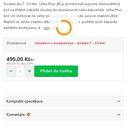
Dodání do 7 - 10 dní Urba Plus 40 je prostorově úsporný stohovatelný
koš na třídění odpadů vhodný do domácnosti nebo kanceláře. Urba Plus
koš lze stohovat na sebe po dvou nebo třech do vysoce stabilní věže.
Naplní se velmi snadno díky praktické klapce s využitím plné kapacity
každého kontejneru, a...
celý popis
Dostupnost
skladem u dodavatele - dodání 7 - 10 dní
495,00 Kč
/
ks
409,09 Kč
bez DPH
Přidat do košíku
Kompletní specifikace
Komentáře
0